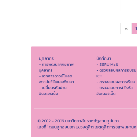
«
1
บุคลากร
นักศึกษา
- การพัฒนาศักยภาพ
- SSRU Mail
บุคลากร
- ตรวจสอบผลการอบรม
- เอกสารดาวน์โหลด
ICT
สถาบันวิจัยและพัฒนา
- ตรวจสอบผลการเรียน
- เปลี่ยนรหัสผ่าน
- ตรวจสอบการใช้รหัส
อินเตอร์เน็ต
อินเตอร์เน็ต
© 2012 - 2016 มหาวิทยาลัยราชภัฏสวนสุนันทา
เลขที่ 1 ถนนอู่ทองนอก แขวงดุสิต เขตดุสิต กรุงเทพมหาน