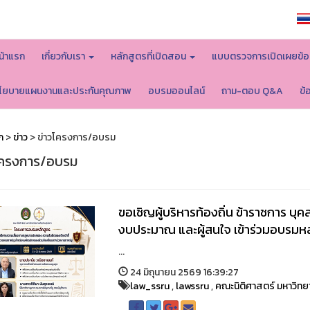
หน้าหลักมหาวิทยาลัย
น้าแรก
เกี่ยวกับเรา
หลักสูตรที่เปิดสอน
แบบตรวจการเปิดเผยข้อ
โยบายแผนงานและประกันคุณภาพ
อบรมออนไลน์
ถาม-ตอบ Q&A
ข้
ก
>
ข่าว
> ข่าวโครงการ/อบรม
โครงการ/อบรม
ขอเชิญผู้บริหารท้องถิ่น ข้าราชการ บุคล
งบประมาณ และผู้สนใจ เข้าร่วมอบรมหล
...
24 มิถุนายน 2569 16:39:27
law_ssru
,
lawssru
,
คณะนิติศาสตร์ มหาวิทย