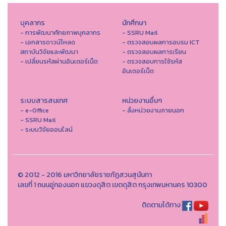
บุคลากร
นักศึกษา
- การพัฒนาศักยภาพบุคลากร
- SSRU Mail
- เอกสารดาวน์โหลด
- ตรวจสอบผลการอบรม ICT
สถาบันวิจัยและพัฒนา
- ตรวจสอบผลการเรียน
- เปลี่ยนรหัสผ่านอินเตอร์เน็ต
- ตรวจสอบการใช้รหัส
อินเตอร์เน็ต
ระบบสารสนเทศ
หน่วยงานอื่นๆ
- e-Office
- ลิ้งหน่วยงานภายนอก
- SSRU Mail
- ระบบวิจัยออนไลน์
© 2012 - 2016 มหาวิทยาลัยราชภัฏสวนสุนันทา
เลขที่ 1 ถนนอู่ทองนอก แขวงดุสิต เขตดุสิต กรุงเทพมหานคร 10300
ติดตามได้ทาง