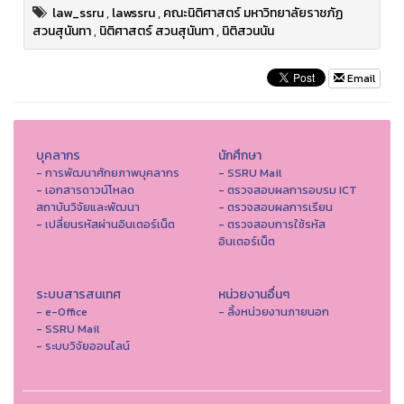
law_ssru
,
lawssru
,
คณะนิติศาสตร์ มหาวิทยาลัยราชภัฏ
สวนสุนันทา
,
นิติศาสตร์ สวนสุนันทา
,
นิติสวนนัน
Email
บุคลากร
นักศึกษา
- การพัฒนาศักยภาพบุคลากร
- SSRU Mail
- เอกสารดาวน์โหลด
- ตรวจสอบผลการอบรม ICT
สถาบันวิจัยและพัฒนา
- ตรวจสอบผลการเรียน
- เปลี่ยนรหัสผ่านอินเตอร์เน็ต
- ตรวจสอบการใช้รหัส
อินเตอร์เน็ต
ระบบสารสนเทศ
หน่วยงานอื่นๆ
- e-Office
- ลิ้งหน่วยงานภายนอก
- SSRU Mail
- ระบบวิจัยออนไลน์