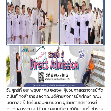
วันศุกร์ที่ ๒๙ พฤษภาคม ๒๕๖๙ ผู้ช่วยศาสตราจารย์ทัต
ตนันท์ คงลำธาร รองคณบดีฝ่ายกิจการนักศึกษา คณะ
นิติศาสตร์ ได้รับมอบหมายจาก ผู้ช่วยศาสตราจารย์
ดร.กมลวรรณ อยู่วัฒนะ คณบดีคณะนิติศาสตร์ เข้าร่วม