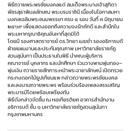
พิธีถวายพระพรชัยมงคลแด่ สมเด็จพระนางเจ้าสุทิดา
พัชรสุธาพิมลลักษณ พระบรมราชินี เนื่องในโอกาสมหา
มงคลเฉลิมพระชนมพรรษา ครบ ๔ รอบ วันที่ ๓ มิถุนายน
๒๕๖๙ เพื่อแสดงออกถึงความจงรักภักดี และสำนึกใน
พระมหากรุณาธิคุณอันหาที่สุดมิได้
โดยมี รองศาสตราจารย์ ดร.วิทยา เมฆขำ รองอธิการบดี
ฝ่ายแผนงานและประกันคุณภาพ มหาวิทยาลัยราชภัฏ
สวนสุนันทา เป็นประธานในพิธี นำคณะผู้บริหาร
คณาจารย์ บุคลากร และนักศึกษา ร่วมวางพานพุ่มทอง–
พุ่มเงิน ถวายราชสักการะหน้าพระฉายาลักษณ์ เปิดกรวย
กระทงดอกไม้ธูปเทียนแพ กล่าวถวายพระพรชัยมงคล
และลงนามถวายพระพร พร้อมร่วมร้องเพลงสรรเสริญ
พระบารมีโดยพร้อมเพรียงกัน
พิธีดังกล่าวจัดขึ้น ณ หอเกียรติยศ อาคารสำนักงาน
อธิการบดี ชั้น ๑ มหาวิทยาลัยราชภัฏสวนสุนันทา
กรุงเทพมหานคร