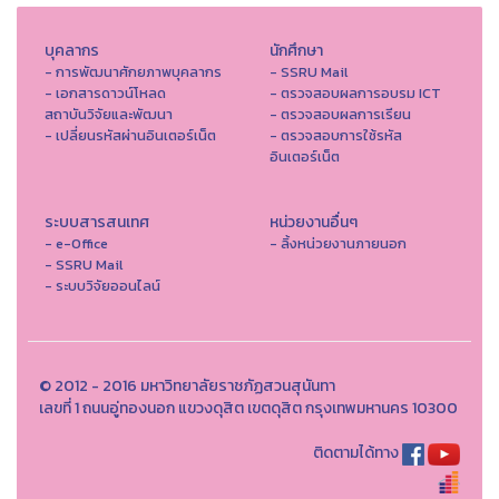
บุคลากร
นักศึกษา
- การพัฒนาศักยภาพบุคลากร
- SSRU Mail
- เอกสารดาวน์โหลด
- ตรวจสอบผลการอบรม ICT
สถาบันวิจัยและพัฒนา
- ตรวจสอบผลการเรียน
- เปลี่ยนรหัสผ่านอินเตอร์เน็ต
- ตรวจสอบการใช้รหัส
อินเตอร์เน็ต
ระบบสารสนเทศ
หน่วยงานอื่นๆ
- e-Office
- ลิ้งหน่วยงานภายนอก
- SSRU Mail
- ระบบวิจัยออนไลน์
© 2012 - 2016 มหาวิทยาลัยราชภัฏสวนสุนันทา
เลขที่ 1 ถนนอู่ทองนอก แขวงดุสิต เขตดุสิต กรุงเทพมหานคร 10300
ติดตามได้ทาง