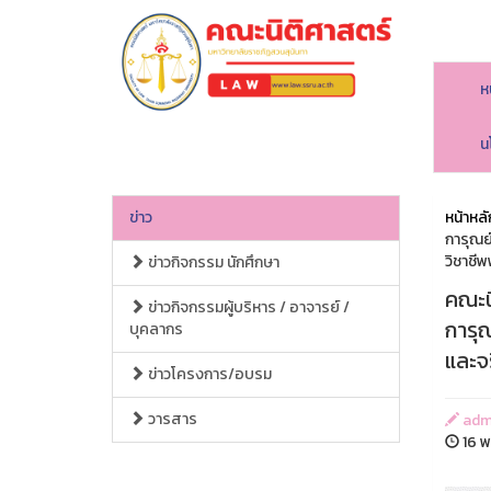
ห
คณะนิติศาสตร์
น
ข่าว
หน้าหลั
การุณย
วิชาชี
ข่าวกิจกรรม นักศึกษา
คณะน
ข่าวกิจกรรมผู้บริหาร / อาจารย์ /
การุ
บุคลากร
และจ
ข่าวโครงการ/อบรม
วารสาร
adm
16 พ