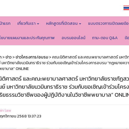
หน้าหลักมหาวิทยาลัย
น้าแรก
เกี่ยวกับเรา
หลักสูตรที่เปิดสอน
แบบตรวจการเปิดเผยข้อ
โยบายแผนงานและประกันคุณภาพ
อบรมออนไลน์
ถาม-ตอบ Q&A
ข้
ก
>
ข่าว
>
ข่าวโครงการ/อบรม
> คณะนิติศาสตร์ และคณะพยาบาลศาสตร์ มหาวิทย
์ มหาวิทยาลัยนวมินทราธิราช ร่วมกับขอเชิญเข้าร่วมโครงการอบรม “กฎหมายความ
พพยาบาล” ONLINE
ิติศาสตร์ และคณะพยาบาลศาสตร์ มหาวิทยาลัยราชภัฏสวน
ณย์ มหาวิทยาลัยนวมินทราธิราช ร่วมกับขอเชิญเข้าร่วมโ
ริยธรรมวิชาชีพของผู้ปฏิบัติงานในวิชาชีพพยาบาล” ONLI
in law
ฤศจิกายน 2568 13:37:23