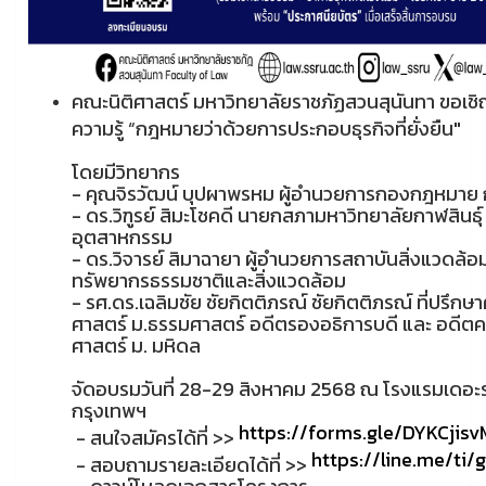
คณะนิติศาสตร์ มหาวิทยาลัยราชภัฏสวนสุนันทา ขอเช
ความรู้ “กฎหมายว่าด้วยการประกอบธุรกิจที่ยั่งยืน"
โดยมีวิทยากร
- คุณจิรวัฒน์ บุปผาพรหม ผู้อำนวยการกองกฎหมา
- ดร.วิฑูรย์ สิมะโชคดี นายกสภามหาวิทยาลัยกาฬสินธ
อุตสาหกรรม
- ดร.วิจารย์ สิมาฉายา ผู้อำนวยการสถาบันสิ่งแวดล
ทรัพยากรธรรมชาติและสิ่งแวดล้อม
- รศ.ดร.เฉลิมชัย ชัยกิตติภรณ์ ชัยกิตติภรณ์ ที่ปร
ศาสตร์ ม.ธรรมศาสตร์ อดีตรองอธิการบดี และ อด
ศาสตร์ ม. มหิดล
จัดอบรมวันที่ 28-29 สิงหาคม 2568 ณ โรงแรมเดอะร
กรุงเทพฯ
https://forms.gle/DYKCjis
- สนใจสมัครได้ที่ >>
https://line.me/ti
- สอบถามรายละเอียดได้ที่ >>
- ดาวน์โหลดเอกสารโครงการ