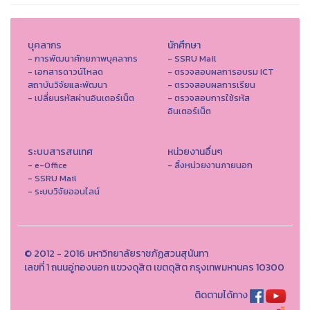
บุคลากร
นักศึกษา
- การพัฒนาศักยภาพบุคลากร
- SSRU Mail
- เอกสารดาวน์โหลด
- ตรวจสอบผลการอบรม ICT
สถาบันวิจัยและพัฒนา
- ตรวจสอบผลการเรียน
- เปลี่ยนรหัสผ่านอินเตอร์เน็ต
- ตรวจสอบการใช้รหัส
อินเตอร์เน็ต
ระบบสารสนเทศ
หน่วยงานอื่นๆ
- e-Office
- ลิ้งหน่วยงานภายนอก
- SSRU Mail
- ระบบวิจัยออนไลน์
© 2012 - 2016 มหาวิทยาลัยราชภัฏสวนสุนันทา
เลขที่ 1 ถนนอู่ทองนอก แขวงดุสิต เขตดุสิต กรุงเทพมหานคร 10300
ติดตามได้ทาง