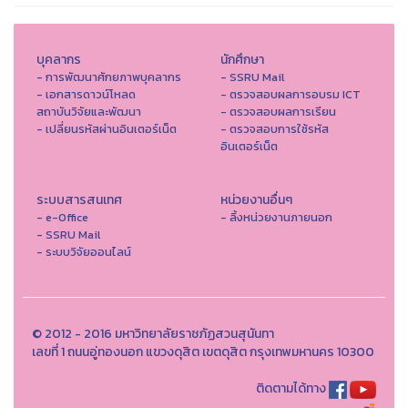
บุคลากร
นักศึกษา
- การพัฒนาศักยภาพบุคลากร
- SSRU Mail
- เอกสารดาวน์โหลด
- ตรวจสอบผลการอบรม ICT
สถาบันวิจัยและพัฒนา
- ตรวจสอบผลการเรียน
- เปลี่ยนรหัสผ่านอินเตอร์เน็ต
- ตรวจสอบการใช้รหัส
อินเตอร์เน็ต
ระบบสารสนเทศ
หน่วยงานอื่นๆ
- e-Office
- ลิ้งหน่วยงานภายนอก
- SSRU Mail
- ระบบวิจัยออนไลน์
© 2012 - 2016 มหาวิทยาลัยราชภัฏสวนสุนันทา
เลขที่ 1 ถนนอู่ทองนอก แขวงดุสิต เขตดุสิต กรุงเทพมหานคร 10300
ติดตามได้ทาง