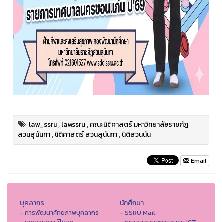
law_ssru
,
lawssru
,
คณะนิติศาสตร์ มหาวิทยาลัยราชภัฏ
สวนสุนันทา
,
นิติศาสตร์ สวนสุนันทา
,
นิติสวนนัน
Email
บุคลากร
นักศึกษา
- การพัฒนาศักยภาพบุคลากร
- SSRU Mail
- เอกสารดาวน์โหลด
- ตรวจสอบผลการอบรม ICT