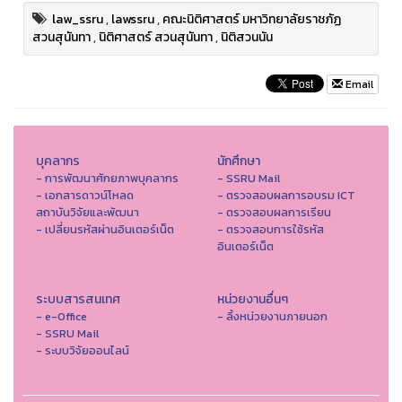
law_ssru
,
lawssru
,
คณะนิติศาสตร์ มหาวิทยาลัยราชภัฏ
สวนสุนันทา
,
นิติศาสตร์ สวนสุนันทา
,
นิติสวนนัน
Email
บุคลากร
นักศึกษา
- การพัฒนาศักยภาพบุคลากร
- SSRU Mail
- เอกสารดาวน์โหลด
- ตรวจสอบผลการอบรม ICT
สถาบันวิจัยและพัฒนา
- ตรวจสอบผลการเรียน
- เปลี่ยนรหัสผ่านอินเตอร์เน็ต
- ตรวจสอบการใช้รหัส
อินเตอร์เน็ต
ระบบสารสนเทศ
หน่วยงานอื่นๆ
- e-Office
- ลิ้งหน่วยงานภายนอก
- SSRU Mail
- ระบบวิจัยออนไลน์